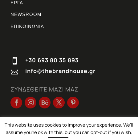
ΕΡΓΑ
NEWSROOM
ΕΠΙΚΟΙΝΩΝΙΑ
+30 693 80 35 893

info@thebrandhouse.gr

ΣΥΝΔΕΘΕΙΤΕ ΜΑΖΙ ΜΑΣ
This website uses cookies to improve your experience. We'll
© THE BRANDHOUSE 2026 | All rights reserved
TERMS & CONDITIONS
|
PRIVACY POLICY
assume you're ok with this, but you can opt-out if you wish.