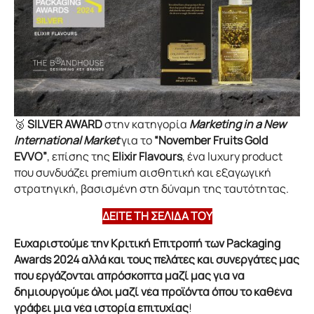
🥈
SILVER AWARD
στην κατηγορία
Marketing in a New
International Market
για το
“November Fruits Gold
EVVO”
, επίσης της
Elixir Flavours
, ένα luxury product
που συνδυάζει premium αισθητική και εξαγωγική
στρατηγική, βασισμένη στη δύναμη της ταυτότητας.
ΔΕΙΤΕ ΤΗ ΣΕΛΙΔΑ ΤΟΥ
Ευχαριστούμε την Κριτική Επιτροπή των Packaging
Awards 2024 αλλά και τους πελάτες και συνεργάτες μας
που εργάζονται απρόσκοπτα μαζί μας για να
δημιουργούμε όλοι μαζί νέα προϊόντα όπου το καθένα
γράφει μια νέα ιστορία επιτυχίας
!