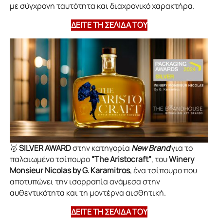
με σύγχρονη ταυτότητα και διαχρονικό χαρακτήρα.
ΔΕΙΤΕ ΤΗ ΣΕΛΙΔΑ ΤΟΥ
🥈
SILVER AWARD
στην κατηγορία
New Brand
για το
παλαιωμένο τσίπουρο
“The Aristocraft”
, του
Winery
Monsieur Nicolas by G. Karamitros
, ένα τσίπουρο που
αποτυπώνει την ισορροπία ανάμεσα στην
αυθεντικότητα και τη μοντέρνα αισθητική.
ΔΕΙΤΕ ΤΗ ΣΕΛΙΔΑ ΤΟΥ