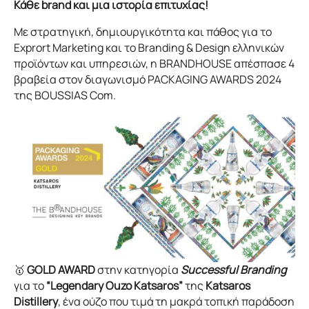
Κάθε brand και μια ιστορία επιτυχίας!
Με στρατηγική, δημιουργικότητα και πάθος για το
Exprort Marketing και το Branding & Design ελληνικών
προϊόντων και υπηρεσιών, η BRANDHOUSE απέσπασε 4
βραβεία στον διαγωνισμό PACKAGING AWARDS 2024
της BOUSSIAS Com.
🥇
GOLD AWARD
στην κατηγορία
Successful Branding
για το
“Legendary Ouzo Katsaros”
της
Katsaros
Distillery
, ένα ούζο που τιμά τη μακρά τοπική παράδοση