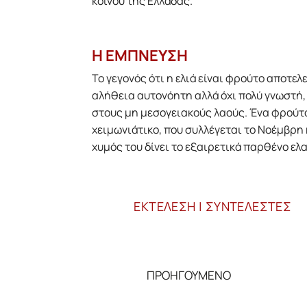
κοινού της Ελλάδας.
H ΕΜΠΝΕΥΣΗ
Το γεγονός ότι η ελιά είναι φρούτο αποτελε
αλήθεια αυτονόητη αλλά όχι πολύ γνωστή,
στους μη μεσογειακούς λαούς. Ένα φρούτ
χειμωνιάτικο, που συλλέγεται το Νοέμβρη 
χυμός του δίνει το εξαιρετικά παρθένο ελ
ΕΚΤΕΛΕΣΗ | ΣΥΝΤΕΛΕΣΤΕΣ
ΠΡΟΗΓΟΥΜΕΝΟ
←