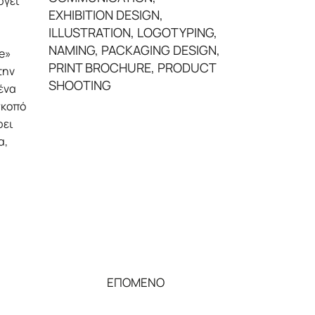
ργεί
EXHIBITION DESIGN
,
ILLUSTRATION
,
LOGOTYPING
,
NAMING
,
PACKAGING DESIGN
,
ce»
PRINT BROCHURE
,
PRODUCT
την
SHOOTING
ένα
σκοπό
ρει
α,
ΕΠΟΜΕΝΟ
→