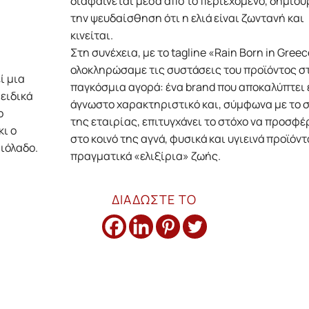
διαφαίνεται μέσα από το περιεχόμενο, δημιου
την ψευδαίσθηση ότι η ελιά είναι ζωντανή και
κινείται.
Στη συνέχεια, με το tagline «Rain Born in Gree
ολοκληρώσαμε τις συστάσεις του προϊόντος σ
ί μια
παγκόσμια αγορά: ένα brand που αποκαλύπτει 
 ειδικά
άγνωστο χαρακτηριστικό και, σύμφωνα με το 
ο
της εταιρίας, επιτυγχάνει το στόχο να προσφέ
κι ο
στο κοινό της αγνά, φυσικά και υγιεινά προϊόντ
αιόλαδο.
πραγματικά «ελιξίρια» ζωής.
ΔΙΑΔΩΣΤΕ ΤΟ