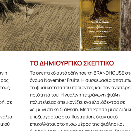
ΤΟ ΔΗΜΙΟΥΡΓΙΚΟ ΣΚΕΠΤΙΚΟ
αν η
Το σκεπτικό αυτό οδήγησε τη BRANDHOUSE στ
ιράς
όνομα November Fruits. Η συσκευασία αποτυπ
στους
τη φυσικότητα του προϊόντος και την ανώτερη
ποιότητά του. Η γυάλινη τετράγωνη φιάλη
φή, σε
πολυτελείας απεικονίζει ένα ελαιόδεντρο σε
χειμωνιάτικη διάθεση. Με τη χρήση μιας ειδικ
ανάλια
επεξεργασίας στο illustration, όταν αυτό
τικού
επικολλάται στο πίσω μέρος της φιάλης και