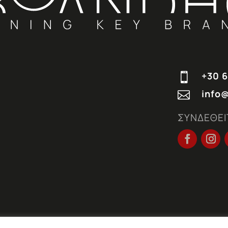
+30 6

info

ΣΥΝΔΕΘΕΙ
TERMS & CONDITIONS
|
PRIVACY POLICY