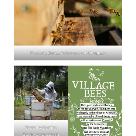
Photo by
Bianca Ackermann
on
Unsplash
Photo by
Domino
Studio
on
Unsplash