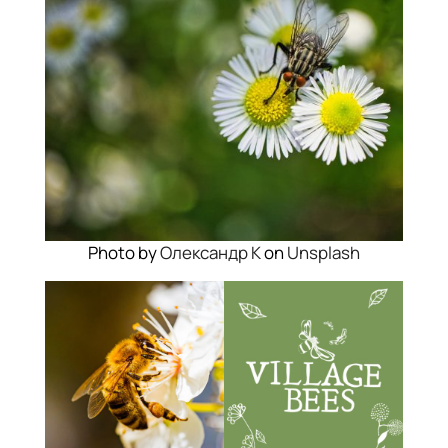
Photo by
Олександр К
on
Unsplash