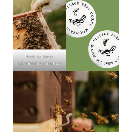
Photo by
Bianca
Ackermann
on
Unsplash