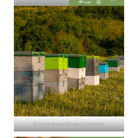
Photo by
Spyros Skareas
on
Unsplash