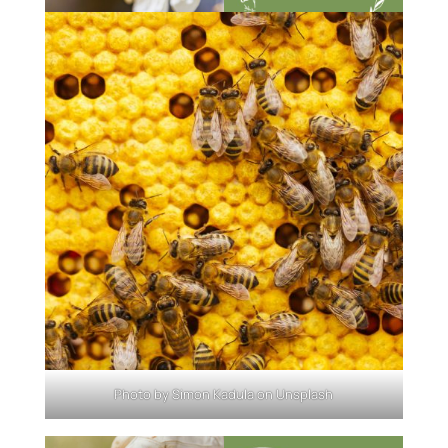
Photo by
Simon Kadula
on
Unsplash