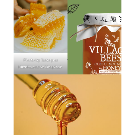
Photo by
Kateryna
Hliznitsova
on
Unsplash